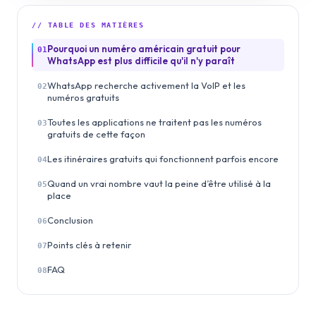
// TABLE DES MATIÈRES
Pourquoi un numéro américain gratuit pour
01
WhatsApp est plus difficile qu'il n'y paraît
WhatsApp recherche activement la VoIP et les
02
numéros gratuits
Toutes les applications ne traitent pas les numéros
03
gratuits de cette façon
Les itinéraires gratuits qui fonctionnent parfois encore
04
Quand un vrai nombre vaut la peine d’être utilisé à la
05
place
Conclusion
06
Points clés à retenir
07
FAQ
08