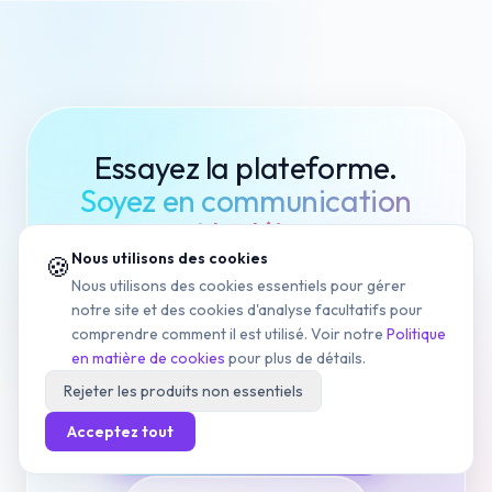
Essayez la plateforme.
Soyez en communication
avant le déjeuner.
Nous utilisons des cookies
🍪
Nous utilisons des cookies essentiels pour gérer
Même produit, même support, même
notre site et des cookies d'analyse facultatifs pour
sécurité, quel que soit le forfait que
comprendre comment il est utilisé. Voir notre
Politique
vous choisissez.
en matière de cookies
pour plus de détails.
Rejeter les produits non essentiels
Acceptez tout
Commencer l'essai gratuit