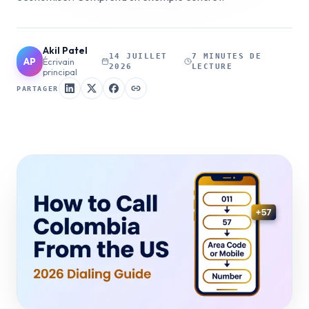
Akil Patel
14 JUILLET
7 MINUTES DE
AP
Écrivain
2026
LECTURE
principal
PARTAGER