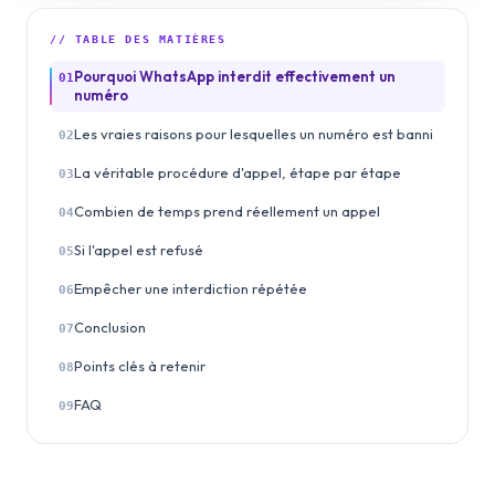
// TABLE DES MATIÈRES
Pourquoi WhatsApp interdit effectivement un
01
numéro
Les vraies raisons pour lesquelles un numéro est banni
02
La véritable procédure d'appel, étape par étape
03
Combien de temps prend réellement un appel
04
Si l'appel est refusé
05
Empêcher une interdiction répétée
06
Conclusion
07
Points clés à retenir
08
FAQ
09