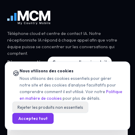
Téléphone cloud et centre de contact IA. Notre
réceptionniste IA répond à chaque appel afin que votre
équipe puisse se concentrer sur les conversations qui
comptent.
Réservez une démo
Commencer l'essai gratuit
Nous utilisons des cookies
🍪
Nous utilisons des cookies essentiels pour gérer
notre site et des cookies d'analyse facultatifs pour
comprendre comment il est utilisé. Voir notre
Politique
Téléphone cloud
en matière de cookies
pour plus de détails.
Rejeter les produits non essentiels
Centre de contact
Acceptez tout
IA