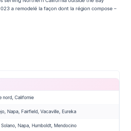
s serving Northern California outside the Bay
023 a remodelé la façon dont la région compose –
 nord, Californie
jo, Napa, Fairfield, Vacaville, Eureka
, Solano, Napa, Humboldt, Mendocino