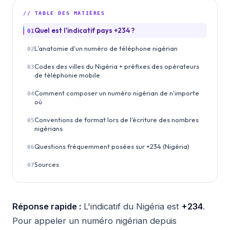
// TABLE DES MATIÈRES
Quel est l'indicatif pays +234 ?
01
L'anatomie d'un numéro de téléphone nigérian
02
Codes des villes du Nigéria + préfixes des opérateurs
03
de téléphonie mobile
Comment composer un numéro nigérian de n'importe
04
où
Conventions de format lors de l'écriture des nombres
05
nigérians
Questions fréquemment posées sur +234 (Nigéria)
06
Sources
07
Réponse rapide :
L'indicatif du Nigéria est
+234
.
Pour appeler un numéro nigérian depuis