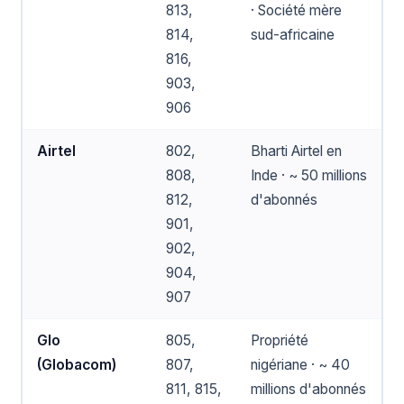
813,
· Société mère
814,
sud-africaine
816,
903,
906
Airtel
802,
Bharti Airtel en
808,
Inde · ~ 50 millions
812,
d'abonnés
901,
902,
904,
907
Glo
805,
Propriété
(Globacom)
807,
nigériane · ~ 40
811, 815,
millions d'abonnés