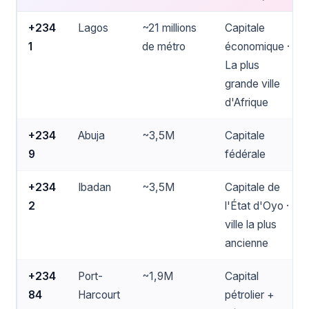
+234
Lagos
~21 millions
Capitale
1
de métro
économique ·
La plus
grande ville
d'Afrique
+234
Abuja
~3,5M
Capitale
9
fédérale
+234
Ibadan
~3,5M
Capitale de
2
l'État d'Oyo ·
ville la plus
ancienne
+234
Port-
~1,9M
Capital
84
Harcourt
pétrolier +